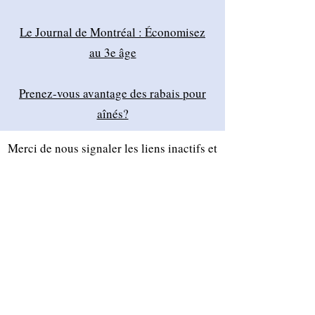
Le Journal de Montréal : Économisez
au 3e âge
Prenez-vous avantage des rabais pour
aînés?
Merci de nous signaler les liens inactifs et
de nous en suggérer de nouveaux. Bonne
navigation !
Nos coordonnées :
Adresse postale : (livraison postale
seulement; il n'y a pas d'heures
d'ouverture à cette adresse.)
APRÈS l’UM
Université de Montréal